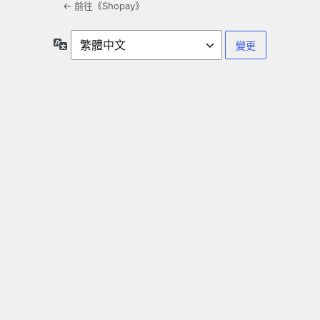
← 前往《Shopay》
語
言