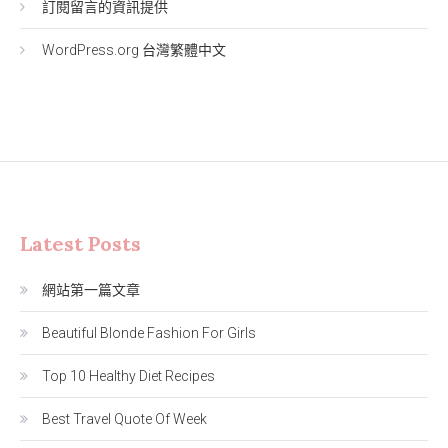
訂閱留言的資訊提供
WordPress.org 台灣繁體中文
Latest Posts
網站第一篇文章
Beautiful Blonde Fashion For Girls
Top 10 Healthy Diet Recipes
Best Travel Quote Of Week