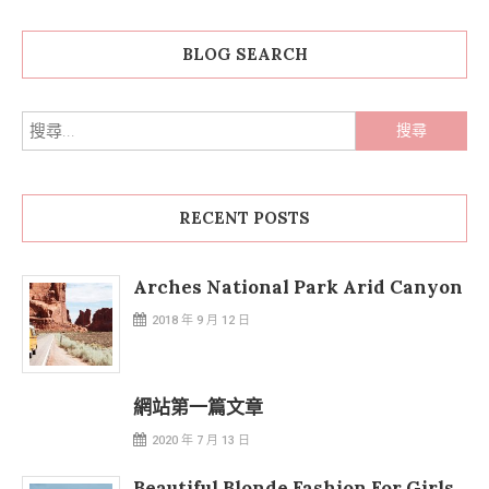
BLOG SEARCH
RECENT POSTS
Arches National Park Arid Canyon
2018 年 9 月 12 日
網站第一篇文章
2020 年 7 月 13 日
Beautiful Blonde Fashion For Girls