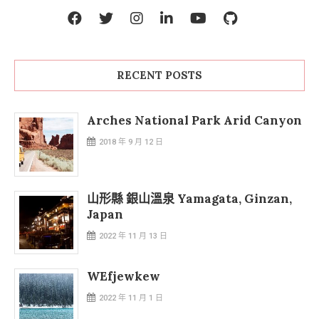
RECENT POSTS
Arches National Park Arid Canyon
2018 年 9 月 12 日
山形縣 銀山溫泉 Yamagata, Ginzan,
Japan
2022 年 11 月 13 日
WEfjewkew
2022 年 11 月 1 日