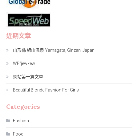
近期文章
山形縣 銀山溫泉 Yamagata, Ginzan, Japan
WEfjewkew
網站第一篇文章
Beautiful Blonde Fashion For Girls
Categories
Fashion
Food