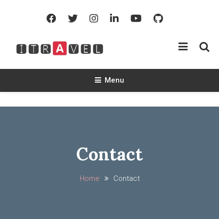
iTravel
iTravel Channel 旅遊頻道
Menu
Contact
Home
Contact