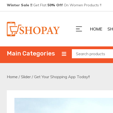
Skip
Winter Sale !!
Get Flat
50% Off
On Women Products !!
to
content
HOME
S
Shopay
ShopPay 電商平台
Main Categories
Home
/
Slider
/ Get Your Shopping App Today!!