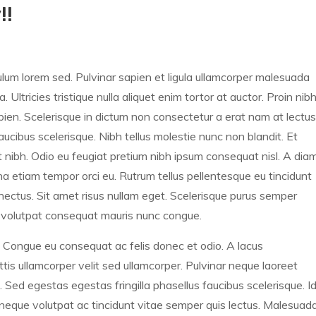
!!
um lorem sed. Pulvinar sapien et ligula ullamcorper malesuada
. Ultricies tristique nulla aliquet enim tortor at auctor. Proin nib
en. Scelerisque in dictum non consectetur a erat nam at lectus
faucibus scelerisque. Nibh tellus molestie nunc non blandit. Et
 nibh. Odio eu feugiat pretium nibh ipsum consequat nisl. A dia
gna etiam tempor orci eu. Rutrum tellus pellentesque eu tincidunt
enectus. Sit amet risus nullam eget. Scelerisque purus semper
t volutpat consequat mauris nunc congue.
 Congue eu consequat ac felis donec et odio. A lacus
tis ullamcorper velit sed ullamcorper. Pulvinar neque laoreet
. Sed egestas egestas fringilla phasellus faucibus scelerisque. I
m neque volutpat ac tincidunt vitae semper quis lectus. Malesuad