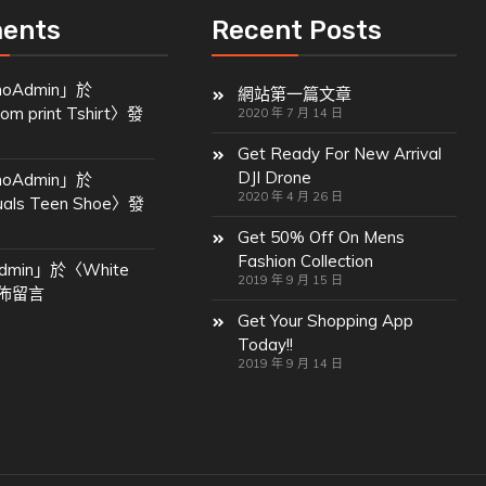
ents
Recent Posts
oAdmin
」於
網站第一篇文章
om print Tshirt
〉發
2020 年 7 月 14 日
Get Ready For New Arrival
DJI Drone
oAdmin
」於
2020 年 4 月 26 日
uals Teen Shoe
〉發
Get 50% Off On Mens
Fashion Collection
dmin
」於〈
White
2019 年 9 月 15 日
佈留言
Get Your Shopping App
Today!!
2019 年 9 月 14 日