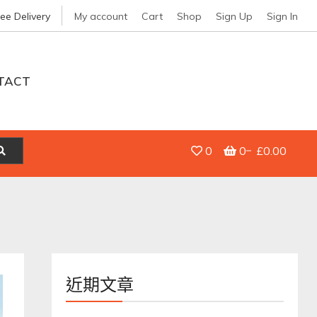
ree Delivery
My account
Cart
Shop
Sign Up
Sign In
TACT
0
0
£0.00
近期文章