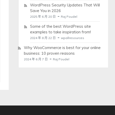
WordPress Security Updates That Will
Save You in 2026
2025 年 6 月 20 日
Raj Poudel
Some of the best WordPress site
examples to take inspiration from!
2024 年 8 月 22 日
wpallresources
Why WooCommerce is best for your online
business: 10 proven reasons
2024 年 6 月 7 日
Raj Poudel