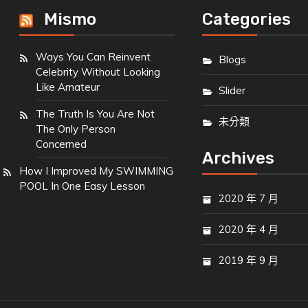
Mismo
Categories
Ways You Can Reinvent
Blogs
Celebrity Without Looking
Like Amateur
Slider
The Truth Is You Are Not
未分類
The Only Person
Concerned
Archives
How I Improved My SWIMMING
POOL In One Easy Lesson
2020 年 7 月
2020 年 4 月
2019 年 9 月