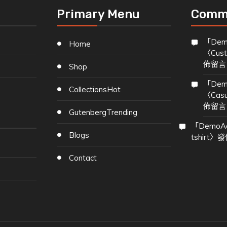
Primary Menu
Comm
「
Dem
Home
〈
Cust
佈留言
Shop
「
Dem
Collections
Hot
〈
Cas
佈留言
Gutenberg
Trending
「
DemoA
Blogs
tshirt
〉發
Contact