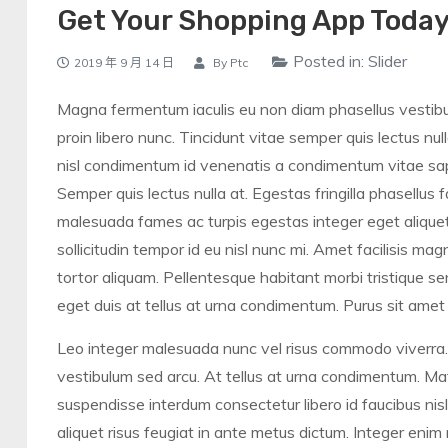
Get Your Shopping App Today
Posted in:
Slider
2019 年 9 月 14 日
By
Ptc
Magna fermentum iaculis eu non diam phasellus vestibul
proin libero nunc. Tincidunt vitae semper quis lectus nulla
nisl condimentum id venenatis a condimentum vitae sapi
Semper quis lectus nulla at. Egestas fringilla phasellus 
malesuada fames ac turpis egestas integer eget aliquet
sollicitudin tempor id eu nisl nunc mi. Amet facilisis ma
tortor aliquam. Pellentesque habitant morbi tristique s
eget duis at tellus at urna condimentum. Purus sit ame
Leo integer malesuada nunc vel risus commodo viverra.
vestibulum sed arcu. At tellus at urna condimentum. Mat
suspendisse interdum consectetur libero id faucibus nisl
aliquet risus feugiat in ante metus dictum. Integer eni