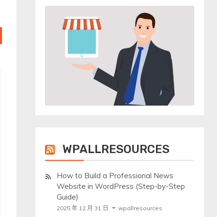
WPALLRESOURCES
How to Build a Professional News
Website in WordPress (Step-by-Step
Guide)
2025 年 12 月 31 日
wpallresources