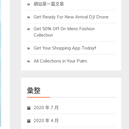
網站第一篇文章
Get Ready For New Arrival DJI Drone
Get 50% Off On Mens Fashion
Collection
Get Your Shopping App Today!!
All Collections in Your Palm.
彙整
2020 年 7 月
2020 年 4 月