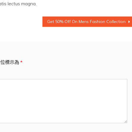
tis lectus magna.
Get 50% Off On Mens Fashion Collection
欄位標示為
*