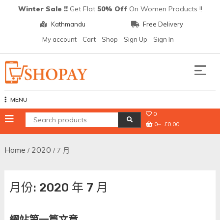
Skip
Winter Sale !!
Get Flat
50% Off
On Women Products !!
to
Kathmandu
Free Delivery
content
My account
Cart
Shop
Sign Up
Sign In
Shopay
MENU
0
0
£0.00
Home
2020
/
/ 7 月
月份:
2020 年 7 月