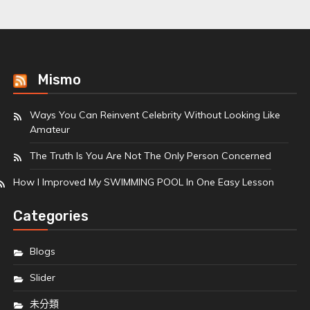
Mismo
Ways You Can Reinvent Celebrity Without Looking Like
Amateur
The Truth Is You Are Not The Only Person Concerned
How I Improved My SWIMMING POOL In One Easy Lesson
Categories
Blogs
Slider
未分類