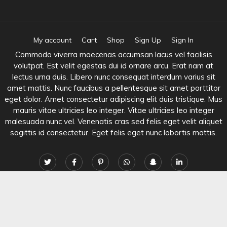
My account
Cart
Shop
Sign Up
Sign In
Commodo viverra maecenas accumsan lacus vel facilisis
volutpat. Est velit egestas dui id ornare arcu. Erat nam at
lectus urna duis. Libero nunc consequat interdum varius sit
amet mattis. Nunc faucibus a pellentesque sit amet porttitor
eget dolor. Amet consectetur adipiscing elit duis tristique. Mus
mauris vitae ultricies leo integer. Vitae ultricies leo integer
malesuada nunc vel. Venenatis cras sed felis eget velit aliquet
sagittis id consectetur. Eget felis eget nunc lobortis mattis.
Shopay Store
|
Theme: Shopay by
Mystery Themes
.