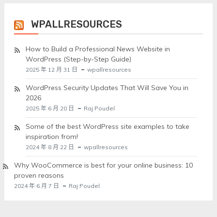
WPALLRESOURCES
How to Build a Professional News Website in
WordPress (Step-by-Step Guide)
2025 年 12 月 31 日
wpallresources
WordPress Security Updates That Will Save You in
2026
2025 年 6 月 20 日
Raj Poudel
Some of the best WordPress site examples to take
inspiration from!
2024 年 8 月 22 日
wpallresources
Why WooCommerce is best for your online business: 10
proven reasons
2024 年 6 月 7 日
Raj Poudel