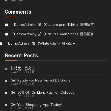
Comments
「
DemoAdmin
」於〈
Custom print Tshirt
〉發佈留言
「
DemoAdmin
」於〈
Casuals Teen Shoe
〉發佈留言
「
DemoAdmin
」於〈
White tshirt
〉發佈留言
Recent Posts
網站第一篇文章
2020 年 7 月 14 日
Get Ready For New Arrival DJI Drone
2020 年 4 月 26 日
Get 50% Off On Mens Fashion Collection
2019 年 9 月 15 日
Get Your Shopping App Today!!
2019 年 9 月 14 日