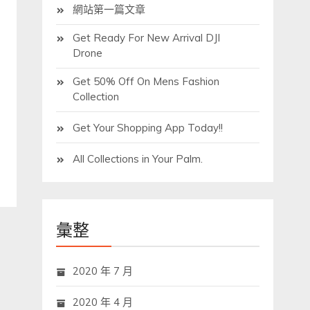
網站第一篇文章
Get Ready For New Arrival DJI
Drone
Get 50% Off On Mens Fashion
Collection
Get Your Shopping App Today!!
All Collections in Your Palm.
彙整
2020 年 7 月
2020 年 4 月