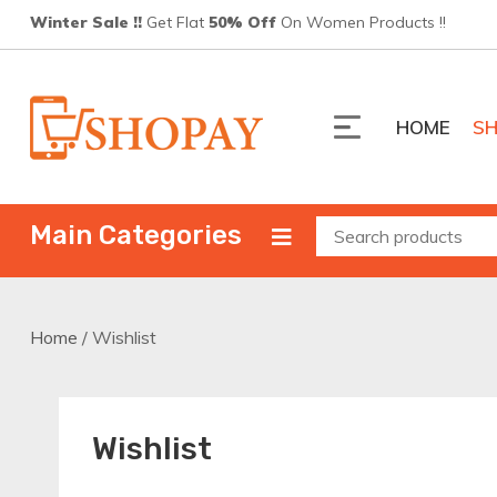
Skip
Winter Sale !!
Get Flat
50% Off
On Women Products !!
to
content
HOME
S
Shopay
ShopPay 電商平台
Main Categories
Home
/ Wishlist
Wishlist