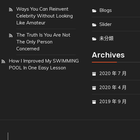
Ways You Can Reinvent
Blogs
Celebrity Without Looking
Like Amateur
Slider
The Truth Is You Are Not
未分類
The Only Person
Concerned
Archives
How I Improved My SWIMMING
POOL In One Easy Lesson
2020 年 7 月
2020 年 4 月
2019 年 9 月