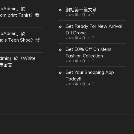
oAdmin
」於
網站第一篇文章
om print Tshirt
〉發
2020 年 7 月 14 日
Get Ready For New Arrival
DJI Drone
oAdmin
」於
2020 年 4 月 26 日
uals Teen Shoe
〉發
Get 50% Off On Mens
Fashion Collection
dmin
」於〈
White
2019 年 9 月 15 日
佈留言
Get Your Shopping App
Today!!
2019 年 9 月 14 日