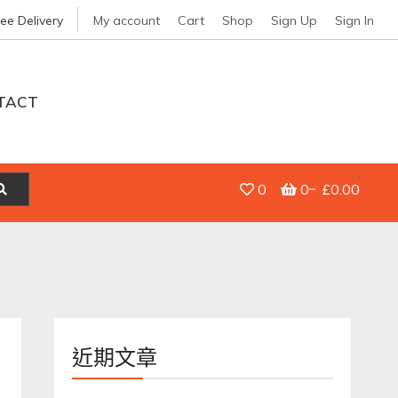
ree Delivery
My account
Cart
Shop
Sign Up
Sign In
TACT
0
0
£0.00
近期文章