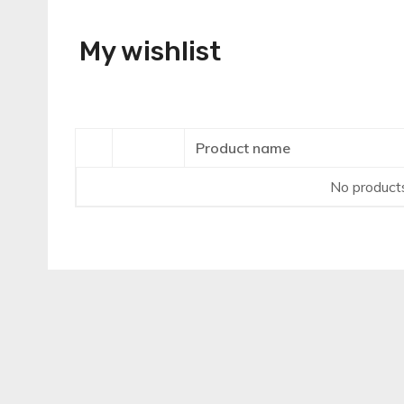
My wishlist
Product name
No products