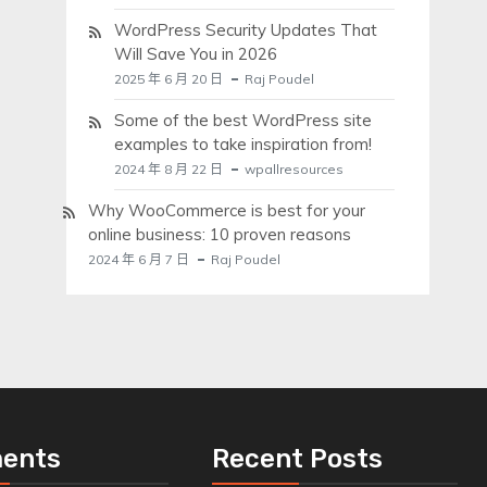
WordPress Security Updates That
Will Save You in 2026
2025 年 6 月 20 日
Raj Poudel
Some of the best WordPress site
examples to take inspiration from!
2024 年 8 月 22 日
wpallresources
Why WooCommerce is best for your
online business: 10 proven reasons
2024 年 6 月 7 日
Raj Poudel
ents
Recent Posts