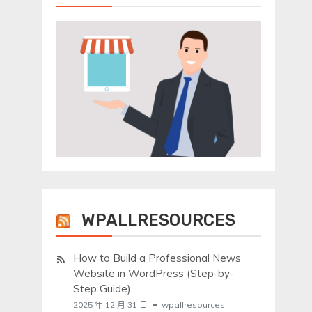
WPALLRESOURCES
How to Build a Professional News
Website in WordPress (Step-by-
Step Guide)
2025 年 12 月 31 日
wpallresources